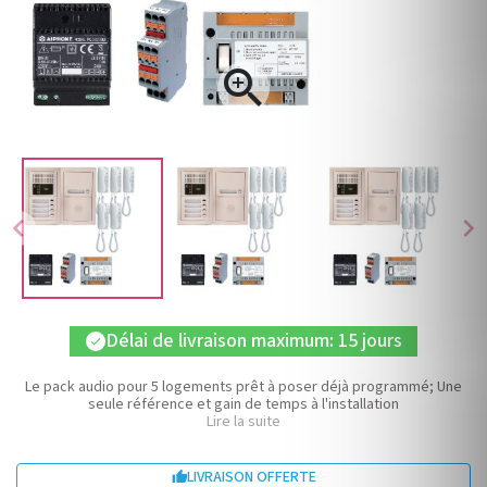

chevron_left
chevron_right
Délai de livraison maximum: 15 jours
check
Le pack audio pour 5 logements prêt à poser déjà programmé; Une
seule référence et gain de temps à l'installation
Lire la suite
LIVRAISON OFFERTE
