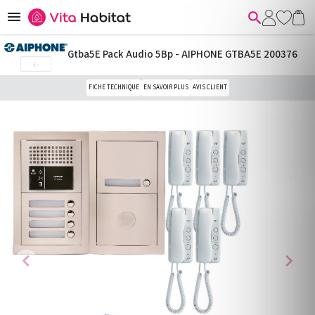


Gtba5E Pack Audio 5Bp - AIPHONE GTBA5E 200376

FICHE TECHNIQUE
EN SAVOIR PLUS
AVIS CLIENT
chevron_left
chevron_right