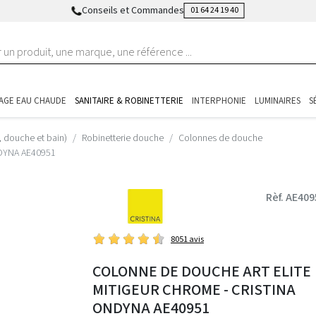
Conseils et Commandes
01 64 24 19 40
AGE EAU CHAUDE
SANITAIRE & ROBINETTERIE
INTERPHONIE
LUMINAIRES
S
, douche et bain)
Robinetterie douche
Colonnes de douche
DYNA AE40951
Rèf. AE409
8051 avis
COLONNE DE DOUCHE ART ELITE
MITIGEUR CHROME - CRISTINA
ONDYNA AE40951