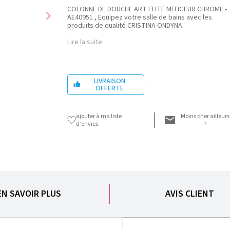
COLONNE DE DOUCHE ART ELITE MITIGEUR CHROME -
chevron_right
AE40951 , Equipez votre salle de bains avec les
produits de qualité CRISTINA ONDYNA
Lire la suite
LIVRAISON

OFFERTE
ajouter à ma liste
Moins cher ailleurs
d’envies
?
EN SAVOIR PLUS
AVIS CLIENT