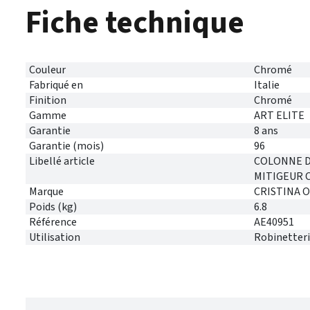
Fiche technique
Couleur
Chromé
Fabriqué en
Italie
Finition
Chromé
Gamme
ART ELITE
Garantie
8 ans
Garantie (mois)
96
Libellé article
COLONNE D
MITIGEUR
Marque
CRISTINA 
Poids (kg)
6.8
Référence
AE40951
Utilisation
Robinetteri