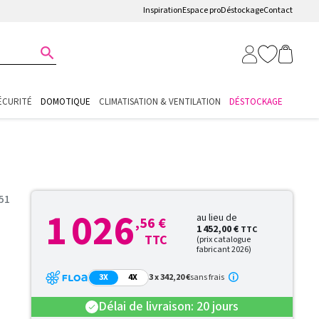
Inspiration
Espace pro
Déstockage
Contact

ÉCURITÉ
DOMOTIQUE
CLIMATISATION & VENTILATION
DÉSTOCKAGE
51
1 026
au lieu de
,56 €
1 452,00 €
TTC
TTC
(prix catalogue
fabricant 2026)
3X
4X
3 x 342,20 €
sans frais
Délai de livraison: 20 jours
check