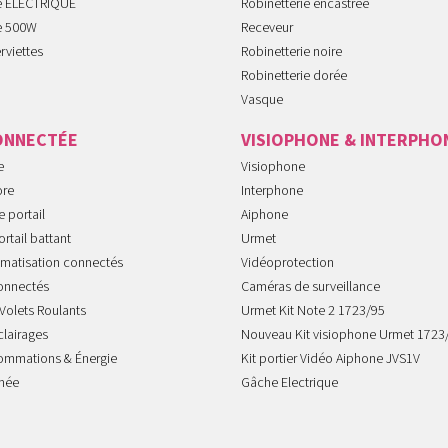
te ELECTRIQUE
Robinetterie encastrée
te 500W
Receveur
rviettes
Robinetterie noire
Robinetterie dorée
Vasque
ONNECTÉE
VISIOPHONE & INTERPHO
e
Visiophone
ore
Interphone
 portail
Aiphone
rtail battant
Urmet
imatisation connectés
Vidéoprotection
onnectés
Caméras de surveillance
Volets Roulants
Urmet Kit Note 2 1723/95
clairages
Nouveau Kit visiophone Urmet 1723
sommations & Énergie
Kit portier Vidéo Aiphone JVS1V
mée
Gâche Electrique