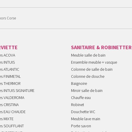
hors Corse
RVIETTE
SANITAIRE & ROBINETTER
tes ACOVA
Meuble salle de bain
es INTUIS
Ensemble meuble + vasque
es ATLANTIC
Colonne de salle de bain
es FINIMETAL
Colonne de douche
tes THERMOR
Baignoire
tes INTUIS SIGNATURE
Miroir salle de bain
tes VALDEROMA
Chauffe eau
es CRISTINA
Robinet
tes EAU CHAUDE
Douchette WC
es MIXTE
Meuble lave main
tes SOUFFLANT
Porte savon