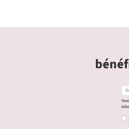
bénéfi
Vous
info