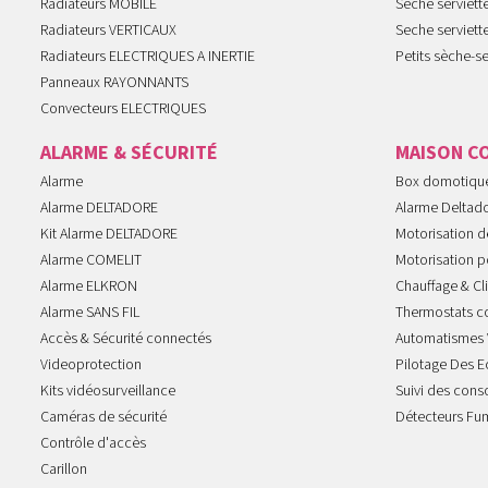
Radiateurs MOBILE
Seche serviet
Radiateurs VERTICAUX
Seche serviet
Radiateurs ELECTRIQUES A INERTIE
Petits sèche-se
Panneaux RAYONNANTS
Convecteurs ELECTRIQUES
ALARME & SÉCURITÉ
MAISON C
Alarme
Box domotiqu
Alarme DELTADORE
Alarme Deltad
Kit Alarme DELTADORE
Motorisation de
Alarme COMELIT
Motorisation po
Alarme ELKRON
Chauffage & Cl
Alarme SANS FIL
Thermostats c
Accès & Sécurité connectés
Automatismes 
Videoprotection
Pilotage Des E
Kits vidéosurveillance
Suivi des con
Caméras de sécurité
Détecteurs Fu
Contrôle d'accès
Carillon