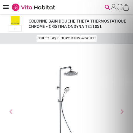


COLONNE BAIN DOUCHE THETA THERMOSTATIQUE
CHROME - CRISTINA ONDYNA TE11051

FICHE TECHNIQUE
EN SAVOIR PLUS
AVIS CLIENT
chevron_left
chevron_right