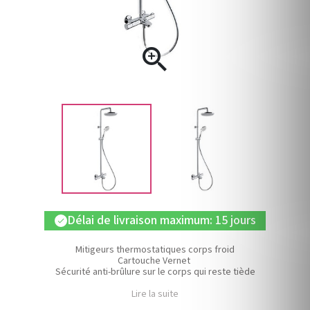

Délai de livraison maximum: 15 jours
check
Mitigeurs thermostatiques corps froid
Cartouche Vernet
Sécurité anti-brûlure sur le corps qui reste tiède
Lire la suite