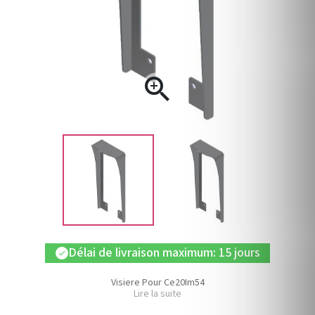

Délai de livraison maximum: 15 jours
check
Visiere Pour Ce20Im54
Lire la suite