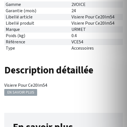
Gamme
2VOICE
Garantie (mois)
24
Libellé article
Visiere Pour Ce20Im54
Libellé produit
Visiere Pour Ce20Im54
Marque
URMET
Poids (kg)
0.4
Référence
VCE54
Type
Accessoires
Description détaillée
Visiere Pour Ce20Im54
EN SAVOIR PLUS