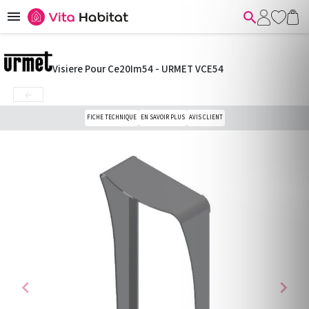


Visiere Pour Ce20Im54 - URMET VCE54

FICHE TECHNIQUE
EN SAVOIR PLUS
AVIS CLIENT
chevron_left
chevron_right