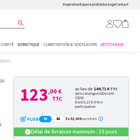
Inspiration
Espace pro
Déstockage
Contact

ÉCURITÉ
DOMOTIQUE
CLIMATISATION & VENTILATION
DÉSTOCKAGE
894030
030
123
au lieu de
144,71 €
TTC
,00 €
(prix catalogue fabricant
TTC
2026)
Dont 0,17 € d'éco-
participation
3X
4X
3 x 41,00 €
sans frais
S
Délai de livraison maximum : 15 jours
check