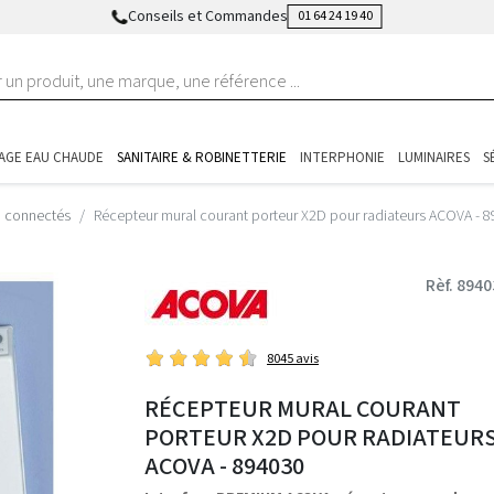
Conseils et Commandes
01 64 24 19 40
AGE EAU CHAUDE
SANITAIRE & ROBINETTERIE
INTERPHONIE
LUMINAIRES
S
n connectés
Récepteur mural courant porteur X2D pour radiateurs ACOVA - 
Rèf. 894
8045 avis
RÉCEPTEUR MURAL COURANT
PORTEUR X2D POUR RADIATEUR
ACOVA - 894030