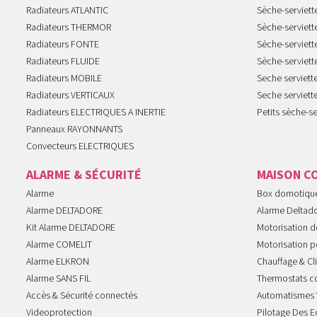
Radiateurs ATLANTIC
Sèche-serviett
Radiateurs THERMOR
Sèche-serviet
Radiateurs FONTE
Sèche-serviett
Radiateurs FLUIDE
Sèche-serviet
Radiateurs MOBILE
Seche serviet
Radiateurs VERTICAUX
Seche serviet
Radiateurs ELECTRIQUES A INERTIE
Petits sèche-se
Panneaux RAYONNANTS
Convecteurs ELECTRIQUES
ALARME & SÉCURITÉ
MAISON C
Alarme
Box domotiqu
Alarme DELTADORE
Alarme Deltad
Kit Alarme DELTADORE
Motorisation de
Alarme COMELIT
Motorisation po
Alarme ELKRON
Chauffage & Cl
Alarme SANS FIL
Thermostats c
Accès & Sécurité connectés
Automatismes 
Videoprotection
Pilotage Des E