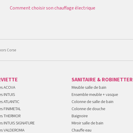
Comment choisir son chauffage électrique
hors Corse
RVIETTE
SANITAIRE & ROBINETTER
tes ACOVA
Meuble salle de bain
es INTUIS
Ensemble meuble + vasque
es ATLANTIC
Colonne de salle de bain
es FINIMETAL
Colonne de douche
tes THERMOR
Baignoire
tes INTUIS SIGNATURE
Miroir salle de bain
tes VALDEROMA
Chauffe eau