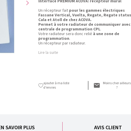
chevron_right
Interface PREMIUM ACOVA: récepteur mural
Un récepteur fait
pour les gammes électriques
Fassane Vertical, Vuelta, Regate, Regate status
Cala et Atoll de chez ACOVA.
Permet à votre radiateur de communiquer avec 
centrale de programmation CPL
.
Votre radiateur sera donc relié
à une zone de
programmation
.
Un récepteur par radiateur.
Lire la suite
ajouter à ma liste
Moins cher ailleurs
d’envies
?
EN SAVOIR PLUS
AVIS CLIENT