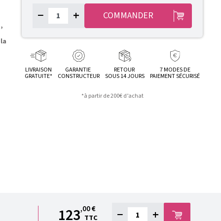
−
+
COMMANDER
,
la
LIVRAISON
GARANTIE
RETOUR
7 MODES DE
GRATUITE*
CONSTRUCTEUR
SOUS 14 JOURS
PAIEMENT SÉCURISÉ
*à partir de 200€ d’achat
,00 €
123
−
+
TTC