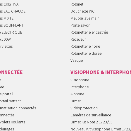
es CRISTINA
Robinet
tes EAU CHAUDE
Douchette WC
es MIXTE
Meuble lave main
tes SOUFFLANT
Porte savon
te ELECTRIQUE
Robinetterie encastrée
te 500W
Receveur
rviettes
Robinetterie noire
Robinetterie dorée
Vasque
ONNECTÉE
VISIOPHONE & INTERPHO
e
Visiophone
ore
Interphone
 portail
Aiphone
rtail battant
Urmet
imatisation connectés
Vidéoprotection
onnectés
Caméras de surveillance
Volets Roulants
Urmet Kit Note 2 1723/95
clairages
Nouveau Kit visiophone Urmet 1723