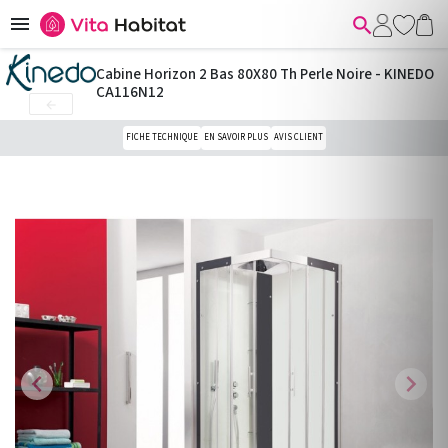


Cabine Horizon 2 Bas 80X80 Th Perle Noire - KINEDO
CA116N12

FICHE TECHNIQUE
EN SAVOIR PLUS
AVIS CLIENT
chevron_left
chevron_right