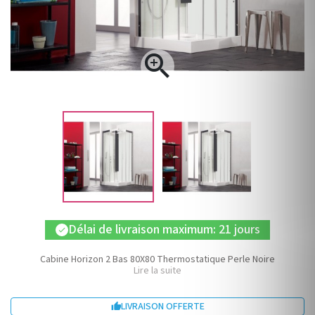

Délai de livraison maximum: 21 jours
check
Cabine Horizon 2 Bas 80X80 Thermostatique Perle Noire
Lire la suite
LIVRAISON OFFERTE
