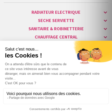
RADIATEUR ELECTRIQUE
SECHE SERVIETTE
SANITAIRE & ROBINETTERIE
CHAUFFAGE CENTRAL
ALARME & SÉCURITÉ
MAISON CONNECTÉE
VISIOPHONE & INTERPHONE
LUMINAIRES & ECLAIRAGE
NOS GAMMES STARS
Copyright © 2007-2026 Vita habitat - Tous droits réservés.
2 808
,94 €
TTC