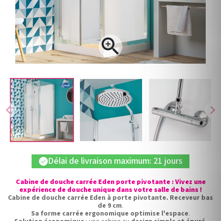

chevron_left
chevron_right
Délai de livraison maximum: 21 jours
check
Cabine de douche carrée Eden porte pivotante : Vivez une
expérience de douche unique dans votre salle de bains !
Cabine de douche carrée Eden à porte pivotante. Receveur bas
de 9 cm
.
Sa forme carrée ergonomique optimise l'espace
.