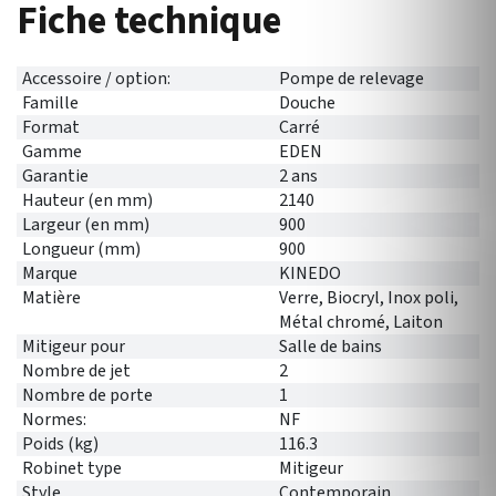
Fiche technique
Accessoire / option:
Pompe de relevage
Famille
Douche
Format
Carré
Gamme
EDEN
Garantie
2 ans
Hauteur (en mm)
2140
Largeur (en mm)
900
Longueur (mm)
900
Marque
KINEDO
Matière
Verre, Biocryl, Inox poli,
Métal chromé, Laiton
Mitigeur pour
Salle de bains
Nombre de jet
2
Nombre de porte
1
Normes:
NF
Poids (kg)
116.3
Robinet type
Mitigeur
Style
Contemporain