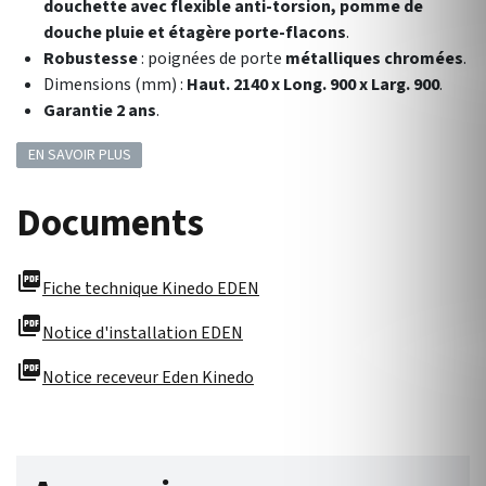
douchette avec flexible anti-torsion, pomme de
douche pluie et étagère porte-flacons
.
Robustesse
: poignées de porte
métalliques chromées
.
Dimensions (mm) :
Haut. 2140 x Long. 900 x Larg. 900
.
Garantie 2 ans
.
EN SAVOIR PLUS
Documents
picture_as_pdf
Fiche technique Kinedo EDEN
picture_as_pdf
Notice d'installation EDEN
picture_as_pdf
Notice receveur Eden Kinedo