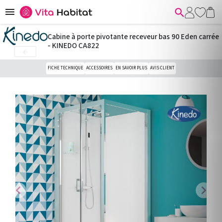


Cabine à porte pivotante receveur bas 90 Eden carrée
- KINEDO CA822

FICHE TECHNIQUE
ACCESSOIRES
EN SAVOIR PLUS
AVIS CLIENT
chevron_left
chevron_right