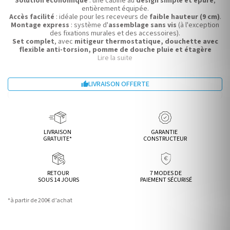
Solution économique
: une cabine au
design simple et épuré
,
entièrement équipée.
Accès facilité
: idéale pour les receveurs de
faible hauteur (9 cm)
.
Montage express
: système d'
assemblage sans vis
(à l'exception
des fixations murales et des accessoires).
Set complet
, avec
mitigeur thermostatique, douchette avec
flexible anti-torsion, pomme de douche pluie et étagère
porte-flacons
Lire la suite
.
Robustesse
: poignées de porte
métalliques chromées
.
Dimensions (mm) :
Haut. 2140 x Long. 900 x Larg. 900
.
Garantie 2 ans
.
LIVRAISON OFFERTE

LIVRAISON
GARANTIE
GRATUITE*
CONSTRUCTEUR
RETOUR
7 MODES DE
SOUS 14 JOURS
PAIEMENT SÉCURISÉ
*à partir de 200€ d’achat