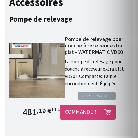
Accessoires
Pompe de relevage
Pompe de relevage pour
douche à receveur extra
plat - WATERMATIC VD90
La Pompe de relevage pour
douche à receveur extra plat
VD90 ! Compacte: Faible
encombrement. Équipée:
Livrée avec bonde extra-plat.
VOIR LE PRODUIT
Pratique : Hauteur de
déclenchement très basse : 30
Prix de base
481
TTC
,19 €
COMMANDER
mm. Dimensions: 277 x 138
x 140 mm.