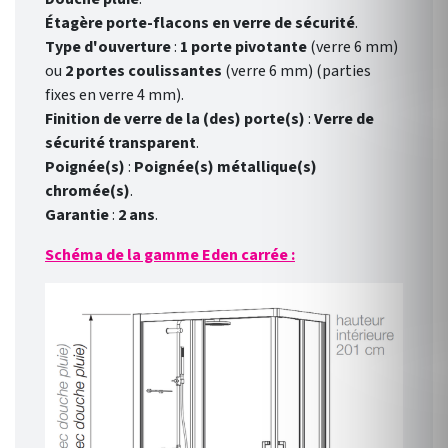
Étagère porte-flacons en verre de sécurité
.
Type d'ouverture
:
1 porte pivotante
(verre 6 mm)
ou
2 portes coulissantes
(verre 6 mm) (parties
fixes en verre 4 mm).
Finition de verre de la (des) porte(s)
:
Verre de
sécurité transparent
.
Poignée(s)
:
Poignée(s) métallique(s)
chromée(s)
.
Garantie
:
2 ans
.
Schéma de la gamme Eden carrée :