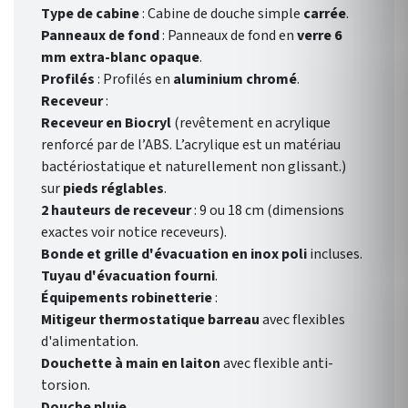
Type de cabine
: Cabine de douche simple
carrée
.
Panneaux de fond
: Panneaux de fond en
verre 6
mm extra-blanc opaque
.
Profilés
: Profilés en
aluminium chromé
.
Receveur
:
Receveur en Biocryl
(revêtement en acrylique
renforcé par de l’ABS. L’acrylique est un matériau
bactériostatique et naturellement non glissant.)
sur
pieds réglables
.
2 hauteurs de receveur
: 9 ou 18 cm (dimensions
exactes voir notice receveurs).
Bonde et grille d'évacuation en inox poli
incluses.
Tuyau d'évacuation fourni
.
Équipements robinetterie
:
Mitigeur thermostatique barreau
avec flexibles
d'alimentation.
Douchette à main en laiton
avec flexible anti-
torsion.
Douche pluie
.