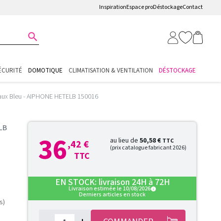
Inspiration
Espace pro
Déstockage
Contact

ÉCURITÉ
DOMOTIQUE
CLIMATISATION & VENTILATION
DÉSTOCKAGE
aux Bleu - AIPHONE HETELB 150016
LB
36
au lieu de
50,58 €
TTC
,42 €
(prix catalogue fabricant 2026)
TTC
EN STOCK: livraison 24H à 72H
Livraison estimée le 10/08/2026
info
Derniers articles en stock
s)