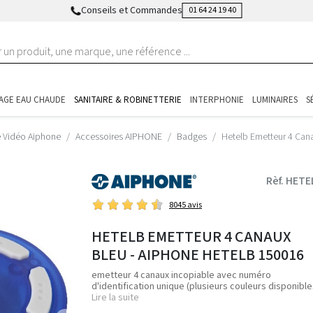
Conseils et Commandes
01 64 24 19 40
AGE EAU CHAUDE
SANITAIRE & ROBINETTERIE
INTERPHONIE
LUMINAIRES
S
e Vidéo Aiphone
Accessoires AIPHONE
Badges
Hetelb Emetteur 4 Can
Rèf. HETE
8045 avis
HETELB EMETTEUR 4 CANAUX
BLEU - AIPHONE HETELB 150016
emetteur 4 canaux incopiable avec numéro
d'identification unique (plusieurs couleurs disponible
Lire la suite