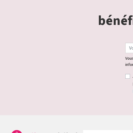
bénéfi
Vous
info