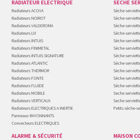
RADIATEUR ELECTRIQUE
SECHE SE
Radiateurs ACOVA
Sèche-serviet
Radiateurs NOIROT
Sèche-serviett
Radiateurs VALDEROMA
Sèche-serviett
Radiateurs LVI
Sèche-serviett
Radiateurs INTUIS
Sèche-serviet
Radiateurs FINIMETAL
Sèche-serviet
Radiateurs INTUIS SIGNATURE
Sèche-serviet
Radiateurs ATLANTIC
Sèche-serviett
Radiateurs THERMOR
Sèche-serviet
Radiateurs FONTE
Sèche-serviett
Radiateurs FLUIDE
Sèche-serviet
Radiateurs MOBILE
Seche serviet
Radiateurs VERTICAUX
Seche serviet
Radiateurs ELECTRIQUES A INERTIE
Petits sèche-se
Panneaux RAYONNANTS
Convecteurs ELECTRIQUES
ALARME & SÉCURITÉ
MAISON C