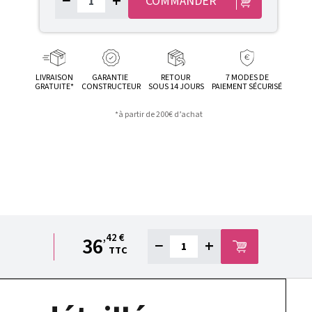
−
+
COMMANDER
LIVRAISON
GARANTIE
RETOUR
7 MODES DE
GRATUITE*
CONSTRUCTEUR
SOUS 14 JOURS
PAIEMENT SÉCURISÉ
*à partir de 200€ d’achat
,42 €
36
−
+
TTC