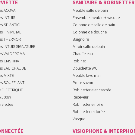
RVIETTE
SANITAIRE & ROBINETTER
tes ACOVA
Meuble salle de bain
es INTUIS
Ensemble meuble + vasque
es ATLANTIC
Colonne de salle de bain
es FINIMETAL
Colonne de douche
tes THERMOR
Baignoire
tes INTUIS SIGNATURE
Miroir salle de bain
tes VALDEROMA
Chauffe eau
es CRISTINA
Robinet
tes EAU CHAUDE
Douchette WC
es MIXTE
Meuble lave main
tes SOUFFLANT
Porte savon
te ELECTRIQUE
Robinetterie encastrée
te 500W
Receveur
rviettes
Robinetterie noire
Robinetterie dorée
Vasque
ONNECTÉE
VISIOPHONE & INTERPHO