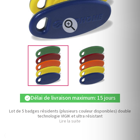

Délai de livraison maximum: 15 jours
check
Lot de 5 badges résidents (plusieurs couleur disponibles) double
technologie VIGIK et ultra résistant
Lire la suite