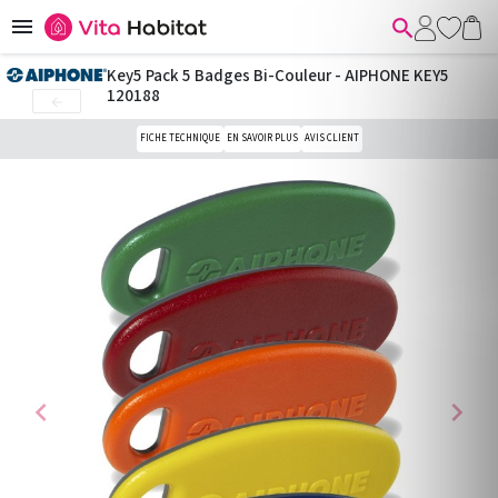


Key5 Pack 5 Badges Bi-Couleur - AIPHONE KEY5
120188

FICHE TECHNIQUE
EN SAVOIR PLUS
AVIS CLIENT
chevron_left
chevron_right