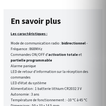
Température de
fonctionnement : -10 °C à 45
°C Dimensions : 85 x 25 x 20
mm
En savoir plus
Les caractéristiques :
Mode de communication radio :
bidirectionnel
-
Fréquence : 868MHz
Commandes ON/OFF d’
activation totale
et
partielle programmable
Alarme panique
LED de retour d’information sur la réception des
commandes
LED d’état du système
Alimentation : 1 batterie lithium CR2032 3 V
Autonomie : 3 ans
Température de fonctionnement : -10 °C à 45 °C
Dimensions : 50 x 33 x 14.5 mm