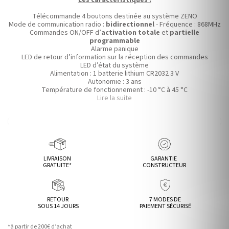
Les caractéristiques :
Télécommande 4 boutons destinée au système ZENO
Mode de communication radio :
bidirectionnel
- Fréquence : 868MHz
Commandes ON/OFF d’
activation totale
et
partielle
programmable
Alarme panique
LED de retour d’information sur la réception des commandes
LED d’état du système
Alimentation : 1 batterie lithium CR2032 3 V
Autonomie : 3 ans
Température de fonctionnement : -10 °C à 45 °C
Dimensions : 50 x 33 x 14.5 mm
Lire la suite
LIVRAISON
GARANTIE
GRATUITE*
CONSTRUCTEUR
RETOUR
7 MODES DE
SOUS 14 JOURS
PAIEMENT SÉCURISÉ
*à partir de 200€ d’achat