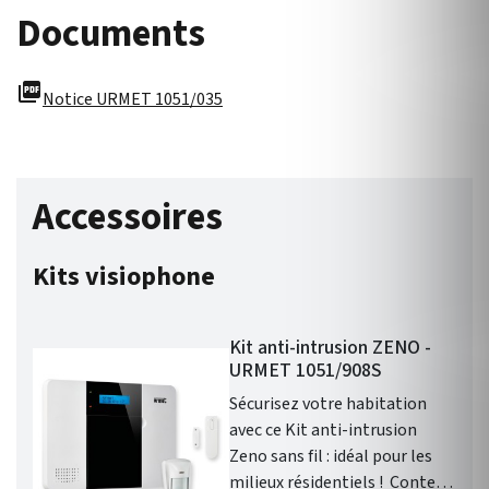
Documents
picture_as_pdf
Notice URMET 1051/035
Accessoires
Kits visiophone
Kit anti-intrusion ZENO -
URMET 1051/908S
Sécurisez votre habitation
avec ce Kit anti-intrusion
Zeno sans fil : idéal pour les
milieux résidentiels ! Contenu