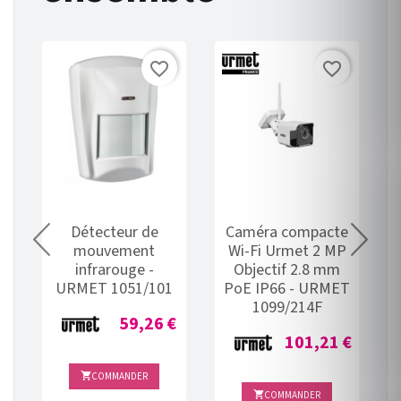
favorite_border
favorite_border
-
Détecteur de
Caméra compacte
mouvement
Wi-Fi Urmet 2 MP
infrarouge -
Objectif 2.8 mm
€
URMET 1051/101
PoE IP66 - URMET
1099/214F
Prix
59,26 €
Prix
101,21 €
COMMANDER

COMMANDER
