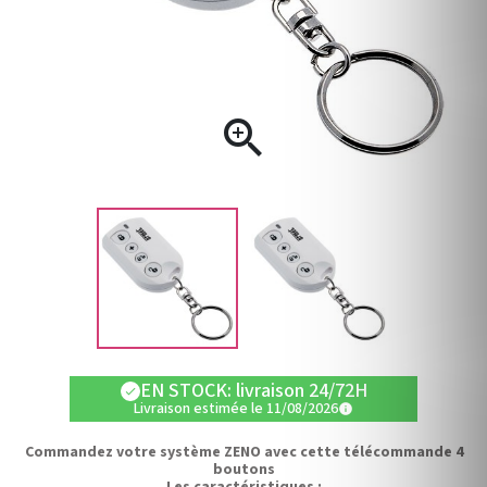

EN STOCK: livraison 24/72H
check
Livraison estimée le 11/08/2026
info
Commandez votre système ZENO avec cette télécommande 4
boutons