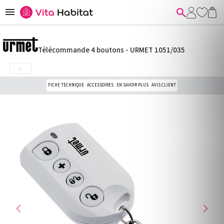


Télécommande 4 boutons - URMET 1051/035

FICHE TECHNIQUE
ACCESSOIRES
EN SAVOIR PLUS
AVIS CLIENT
chevron_left
chevron_right