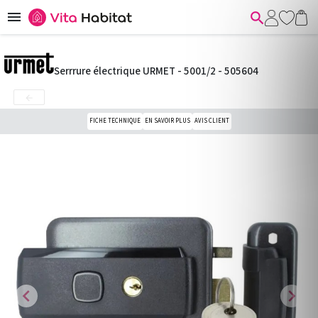


Serrrure électrique URMET - 5001/2 - 505604

FICHE TECHNIQUE
EN SAVOIR PLUS
AVIS CLIENT
chevron_left
chevron_right