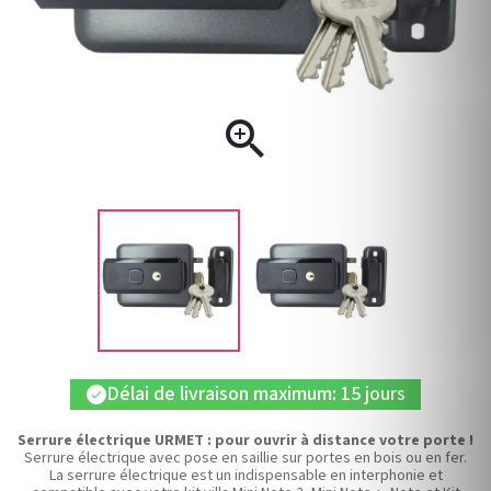

Délai de livraison maximum: 15 jours
check
Serrure électrique URMET : pour ouvrir à distance votre porte !
Serrure électrique avec pose en saillie sur portes en bois ou en fer.
La serrure électrique est un indispensable en interphonie et