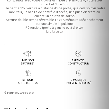
compatible avec votre kit villa Mini Note 2, Mini Note +, Note et Kit
Note 2 et Note Pro.
Elle permet l’ouverture à distance d’une porte, que cela soit via votre
moniteur, un badge de contrôle d’accès, une puce discrète ou
encore un bouton de sortie.
Serrure double temps réversible 12 V : A mémoire (déclenchement
par une simple impulsion).
Réversible (porte à gauche ou à droite).
Montage en applique sur porte en fer ou en bois.
Lire la suite
Dimensions : serrure (H x L x P) : 100 x 125 x 36 mm.
Longueur canon extérieur : 52 mm.
LIVRAISON
GARANTIE
GRATUITE*
CONSTRUCTEUR
RETOUR
7 MODES DE
SOUS 14 JOURS
PAIEMENT SÉCURISÉ
*à partir de 200€ d’achat