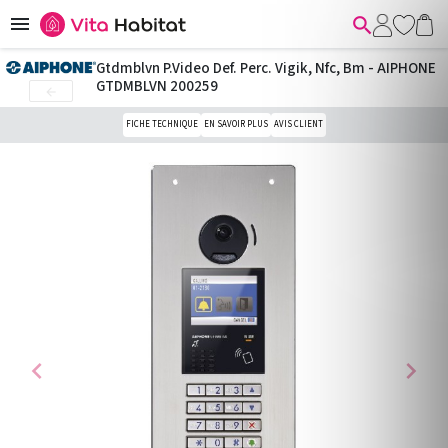


Gtdmblvn P.Video Def. Perc. Vigik, Nfc, Bm - AIPHONE
GTDMBLVN 200259

FICHE TECHNIQUE
EN SAVOIR PLUS
AVIS CLIENT
chevron_left
chevron_right