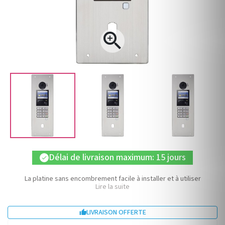

Délai de livraison maximum: 15 jours
check
La platine sans encombrement facile à installer et à utiliser
Lire la suite
LIVRAISON OFFERTE
