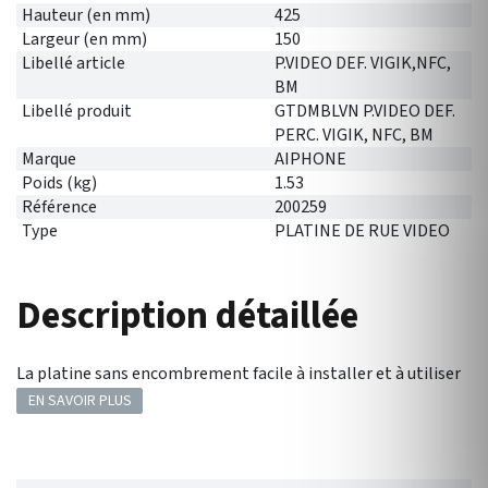
Hauteur (en mm)
425
Largeur (en mm)
150
Libellé article
P.VIDEO DEF. VIGIK,NFC,
BM
Libellé produit
GTDMBLVN P.VIDEO DEF.
PERC. VIGIK, NFC, BM
Marque
AIPHONE
Poids (kg)
1.53
Référence
200259
Type
PLATINE DE RUE VIDEO
Description détaillée
La platine sans encombrement facile à installer et à utiliser
EN SAVOIR PLUS