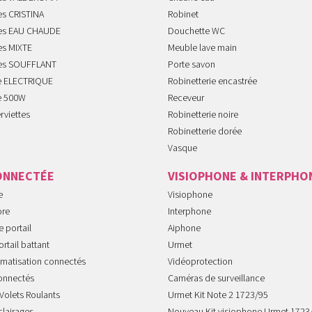
es CRISTINA
Robinet
tes EAU CHAUDE
Douchette WC
es MIXTE
Meuble lave main
tes SOUFFLANT
Porte savon
te ELECTRIQUE
Robinetterie encastrée
te 500W
Receveur
rviettes
Robinetterie noire
Robinetterie dorée
Vasque
ONNECTÉE
VISIOPHONE & INTERPHO
e
Visiophone
ore
Interphone
 portail
Aiphone
rtail battant
Urmet
imatisation connectés
Vidéoprotection
onnectés
Caméras de surveillance
Volets Roulants
Urmet Kit Note 2 1723/95