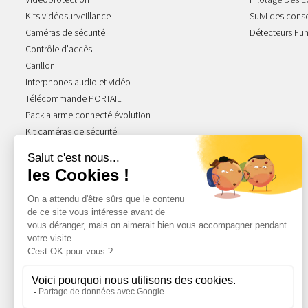
Videoprotection
Pilotage Des E
Kits vidéosurveillance
Suivi des con
Caméras de sécurité
Détecteurs Fu
Contrôle d'accès
Carillon
Interphones audio et vidéo
Télécommande PORTAIL
Pack alarme connecté évolution
Kit caméras de sécurité
NOS GAMMES STARS
Acova Atoll
Acova Fassane
Radiateur Atlantic
Radiateur Thermor
Ariston Chauffe-eau
Radiateur Intuis
Radiateur Intuis Signature
Atlantic Divali