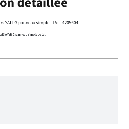
on détaillée
s YALI G panneau simple - LVI - 4205604.
dèle Yali G panneau simple de LVI.