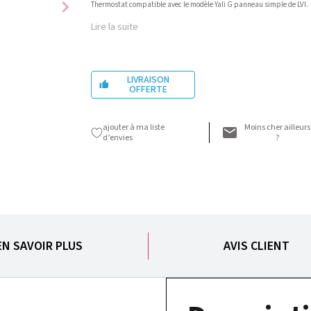
chevron_right
Thermostat compatible avec le modèle Yali G panneau simple de LVI.
Lire la suite
LIVRAISON

OFFERTE
ajouter à ma liste
Moins cher ailleurs
d’envies
?
EN SAVOIR PLUS
AVIS CLIENT