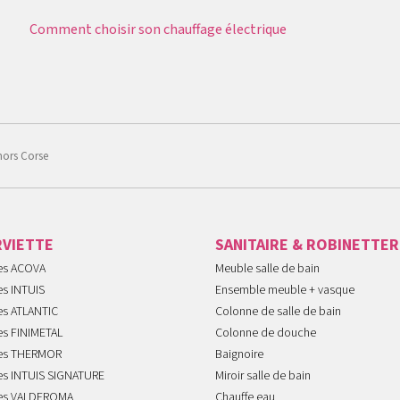
Comment choisir son chauffage électrique
hors Corse
RVIETTE
SANITAIRE & ROBINETTER
tes ACOVA
Meuble salle de bain
es INTUIS
Ensemble meuble + vasque
es ATLANTIC
Colonne de salle de bain
es FINIMETAL
Colonne de douche
tes THERMOR
Baignoire
tes INTUIS SIGNATURE
Miroir salle de bain
tes VALDEROMA
Chauffe eau