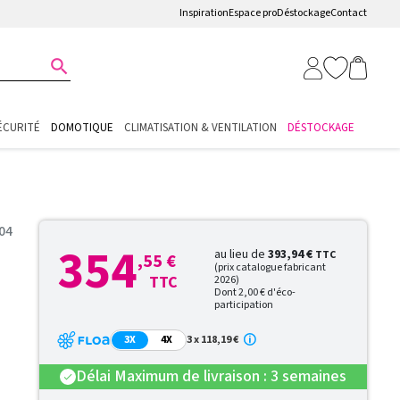
Inspiration
Espace pro
Déstockage
Contact

ÉCURITÉ
DOMOTIQUE
CLIMATISATION & VENTILATION
DÉSTOCKAGE
04
354
au lieu de
393,94 €
TTC
,55 €
(prix catalogue fabricant
TTC
2026)
Dont 2,00 € d'éco-
participation
3X
4X
3 x 118,19 €
Délai Maximum de livraison : 3 semaines
check