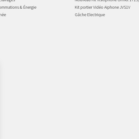
clairages
Nouveau Kit visiophone Urmet 1723
sommations & Énergie
Kit portier Vidéo Aiphone JVS1V
mée
Gâche Electrique