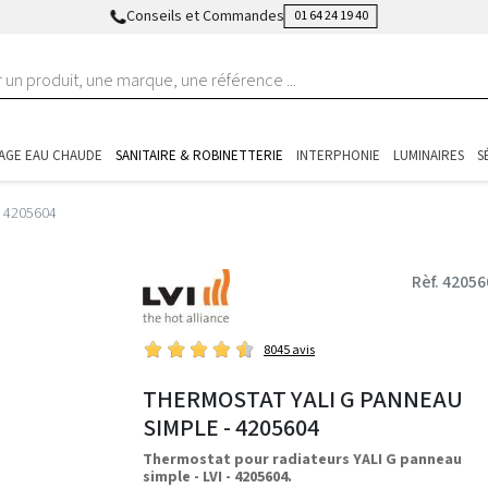
Conseils et Commandes
01 64 24 19 40
AGE EAU CHAUDE
SANITAIRE & ROBINETTERIE
INTERPHONIE
LUMINAIRES
S
- 4205604
Rèf. 42056
8045 avis
THERMOSTAT YALI G PANNEAU
SIMPLE - 4205604
Thermostat pour radiateurs YALI G panneau
simple - LVI - 4205604.