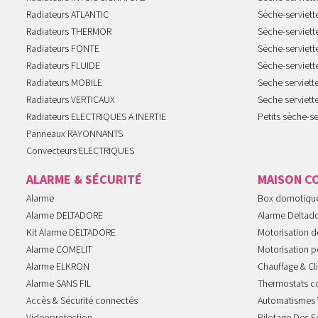
Radiateurs ATLANTIC
Sèche-serviett
Radiateurs THERMOR
Sèche-serviet
Radiateurs FONTE
Sèche-serviett
Radiateurs FLUIDE
Sèche-serviet
Radiateurs MOBILE
Seche serviet
Radiateurs VERTICAUX
Seche serviet
Radiateurs ELECTRIQUES A INERTIE
Petits sèche-se
Panneaux RAYONNANTS
Convecteurs ELECTRIQUES
ALARME & SÉCURITÉ
MAISON C
Alarme
Box domotiqu
Alarme DELTADORE
Alarme Deltad
Kit Alarme DELTADORE
Motorisation de
Alarme COMELIT
Motorisation po
Alarme ELKRON
Chauffage & Cl
Alarme SANS FIL
Thermostats c
Accès & Sécurité connectés
Automatismes 