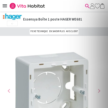


Essensya Boîte 1 poste HAGER WE681

FICHE TECHNIQUE
EN SAVOIR PLUS
AVIS CLIENT
chevron_left
chevron_right