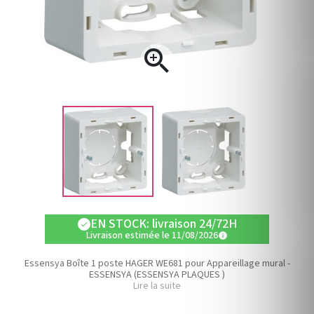

EN STOCK: livraison 24/72H
check
Livraison estimée le 11/08/2026
info
Essensya Boîte 1 poste HAGER WE681 pour Appareillage mural -
ESSENSYA (ESSENSYA PLAQUES )
Lire la suite