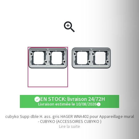

EN STOCK: livraison 24/72H
check
Livraison estimée le 10/08/2026
info
cubyko Supp dble H. ass. gris HAGER WNA402 pour Appareillage mural
- CUBYKO (ACCESSOIRES CUBYKO )
Lire la suite