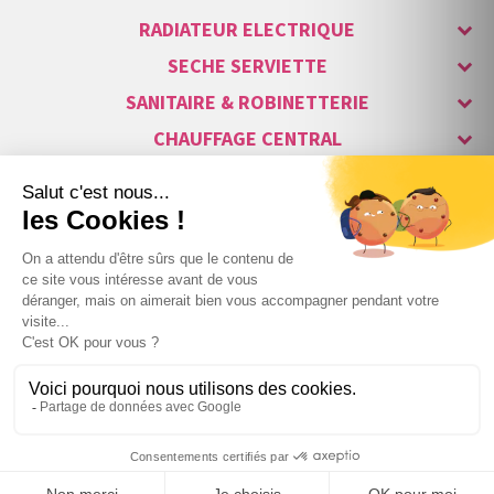
RADIATEUR ELECTRIQUE
SECHE SERVIETTE
SANITAIRE & ROBINETTERIE
CHAUFFAGE CENTRAL
ALARME & SÉCURITÉ
MAISON CONNECTÉE
VISIOPHONE & INTERPHONE
LUMINAIRES & ECLAIRAGE
NOS GAMMES STARS
Copyright © 2007-2026 Vita habitat - Tous droits réservés.
10
,30 €
TTC
−
+
Webdesign : Netenvie Agence Prestashop
au lieu de