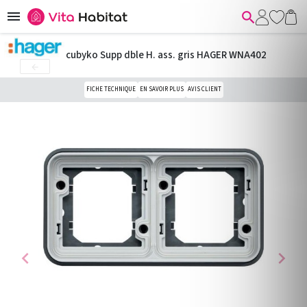


cubyko Supp dble H. ass. gris HAGER WNA402

FICHE TECHNIQUE
EN SAVOIR PLUS
AVIS CLIENT
chevron_left
chevron_right