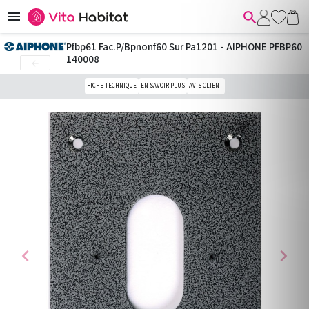


Pfbp61 Fac.P/Bpnonf60 Sur Pa1201 - AIPHONE PFBP60
140008

FICHE TECHNIQUE
EN SAVOIR PLUS
AVIS CLIENT
chevron_left
chevron_right