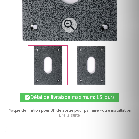

Délai de livraison maximum: 15 jours
check
Plaque de finition pour BP de sortie pour parfaire votre installation
Lire la suite