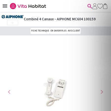


Combiné 4 Canaux - AIPHONE MC604 100159

FICHE TECHNIQUE
EN SAVOIR PLUS
AVIS CLIENT
chevron_left
chevron_right