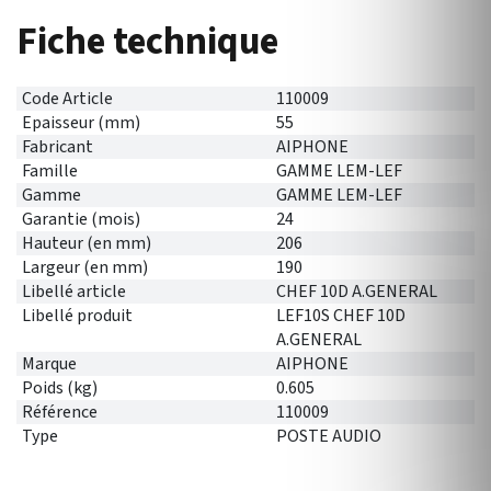
Fiche technique
Code Article
110009
Epaisseur (mm)
55
Fabricant
AIPHONE
Famille
GAMME LEM-LEF
Gamme
GAMME LEM-LEF
Garantie (mois)
24
Hauteur (en mm)
206
Largeur (en mm)
190
Libellé article
CHEF 10D A.GENERAL
Libellé produit
LEF10S CHEF 10D
A.GENERAL
Marque
AIPHONE
Poids (kg)
0.605
Référence
110009
Type
POSTE AUDIO