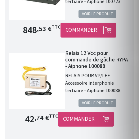
tertiaire - Aiphone 100723
VOIR LE PRODUIT
Prix de base
848
TTC
,53 €
COMMANDER
Relais 12 Vcc pour
commande de gâche RYPA
- Aiphone 100088
RELAIS POUR VP/LEF
Accessoire interphonie
tertiaire - Aiphone 100088
VOIR LE PRODUIT
Prix de base
42
TTC
,74 €
COMMANDER