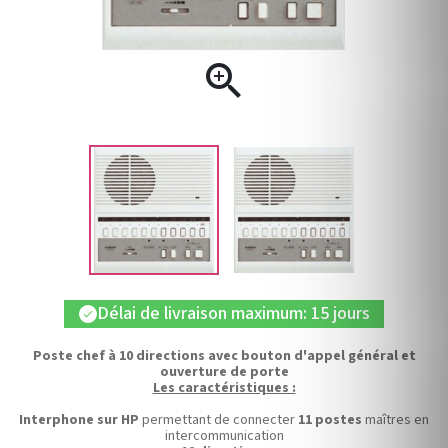

Délai de livraison maximum: 15 jours
check
Poste chef à 10 directions avec bouton d'appel général et
ouverture de porte
Les caractéristiques :
Interphone sur HP
permettant de connecter
11 postes
maîtres en
intercommunication