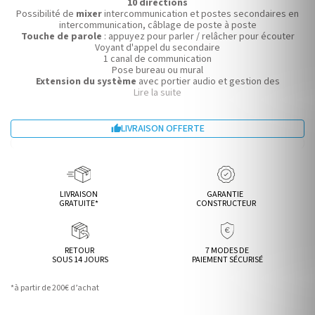
10 directions
Possibilité de
mixer
intercommunication et postes secondaires en
intercommunication, câblage de poste à poste
Touche de parole
: appuyez pour parler / relâcher pour écouter
Voyant d'appel du secondaire
1 canal de communication
Pose bureau ou mural
Extension du système
avec portier audio et gestion des
commandes d'ouverture
Lire la suite
Prévoir BG10C pour l'appel général
Hauteur : 206 mm
Largeur : 190 mm
LIVRAISON OFFERTE

Profondeur : 55 mm
LIVRAISON
GARANTIE
GRATUITE*
CONSTRUCTEUR
RETOUR
7 MODES DE
SOUS 14 JOURS
PAIEMENT SÉCURISÉ
*à partir de 200€ d’achat