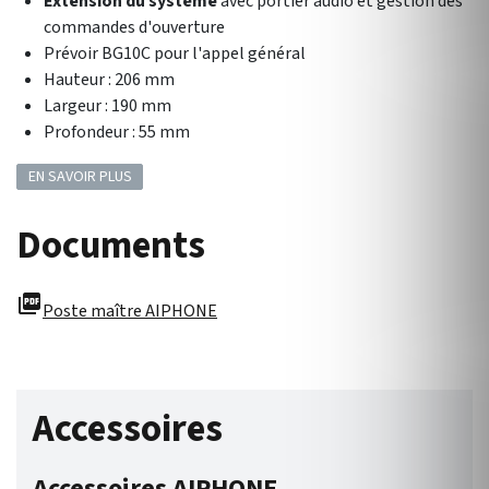
Extension du système
avec portier audio et gestion des
commandes d'ouverture
Prévoir BG10C pour l'appel général
Hauteur : 206 mm
Largeur : 190 mm
Profondeur : 55 mm
EN SAVOIR PLUS
Documents
picture_as_pdf
Poste maître AIPHONE
Accessoires
Accessoires AIPHONE