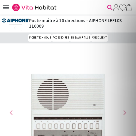


Poste maître à 10 directions - AIPHONE LEF10S
110009

FICHE TECHNIQUE
ACCESSOIRES
EN SAVOIR PLUS
AVIS CLIENT
chevron_left
chevron_right