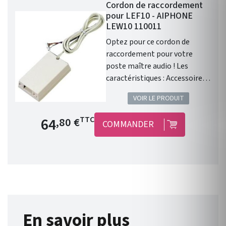
Cordon de raccordement
pour LEF10 - AIPHONE
LEW10 110011
Optez pour ce cordon de
raccordement pour votre
poste maître audio ! Les
caractéristiques : Accessoire
permettant d'installer un
VOIR LE PRODUIT
poste LEF10 sur un bureau ou
au mur en saillie Cordon de
Prix de base
64
TTC
,80 €
COMMANDER
1m50 avec boite de
raccordement Hauteur : 120
mm Largeur : 70 mm
Profondeur : 30 mm
En savoir plus